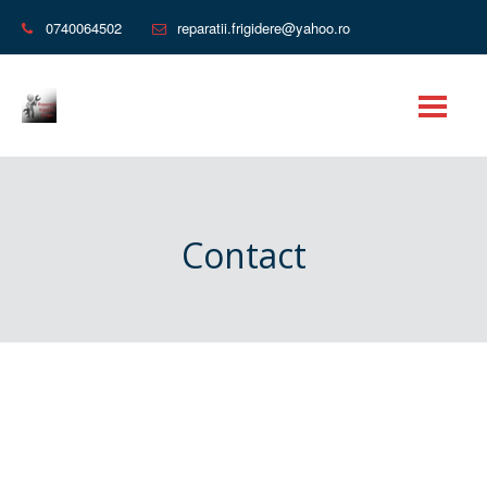
0740064502
reparatii.frigidere@yahoo.ro
Contact